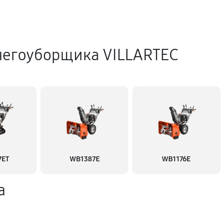
негоуборщика VILLARTEC
7ET
WB1387E
WB1176E
а