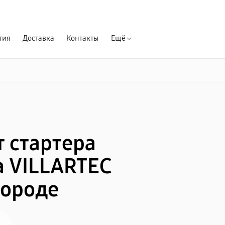
Гарантия д
тия
Доставка
Контакты
Ещё
 стартера
 VILLARTEC
городе