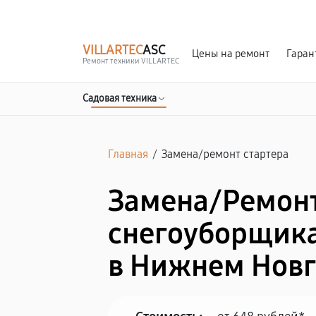
г. Нижний Новгород
Ежедневно с 9:00 до 21:00
VILLARTEC
ASC
Цены на ремонт
Гаран
Ремонт техники VILLARTEC
Садовая техника
Главная
/
Замена/pемонт стартера
Замена/Pемонт
снегоуборщика
в Нижнем Нов