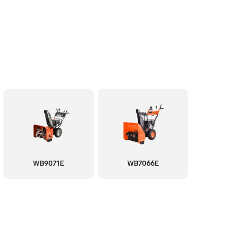
WB9071E
WB7066E