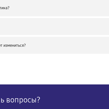
тика?
т измениться?
сь вопросы?